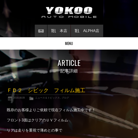
本店
ALPHA店
MENU
Stock list
ARTICLE
在庫情報
Contract
記事詳細
ご成約情報
About NSX
ＦＤ２ シビック フィルム施工
NSXについて
2016.08.09
ニュース＆トピックス
,
ブログ
Reflesh Plan
整備・修理・
カスタム例
既存のお客様よりご依頼で現在フィルム施工中です！
Trade in
フロント3面はクリアのＵＶフィルム
買取査定
リアは走りを重視で薄めとの事で
Blog
公式ブログ