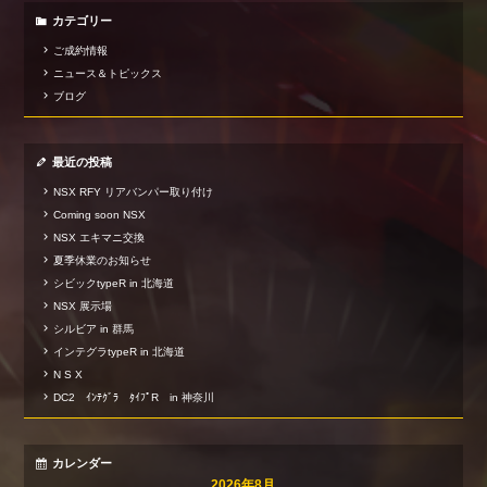
カテゴリー
ご成約情報
ニュース＆トピックス
ブログ
最近の投稿
NSX RFY リアバンパー取り付け
Coming soon NSX
NSX エキマニ交換
夏季休業のお知らせ
シビックtypeR in 北海道
NSX 展示場
シルビア in 群馬
インテグラtypeR in 北海道
N S X
DC2 ｲﾝﾃｸﾞﾗ ﾀｲﾌﾟR in 神奈川
カレンダー
2026年8月