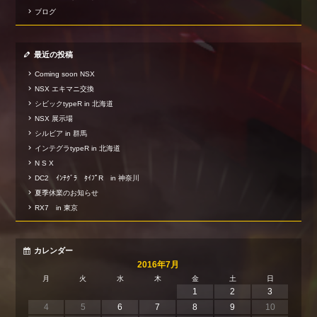
ブログ
最近の投稿
Coming soon NSX
NSX エキマニ交換
シビックtypeR in 北海道
NSX 展示場
シルビア in 群馬
インテグラtypeR in 北海道
N S X
DC2 ｲﾝﾃｸﾞﾗ ﾀｲﾌﾟR in 神奈川
夏季休業のお知らせ
RX7 in 東京
カレンダー
2016年7月
月
火
水
木
金
土
日
1
2
3
4
5
6
7
8
9
10