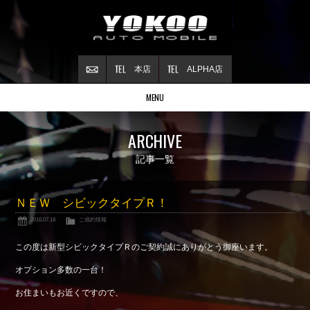
本店
ALPHA店
MENU
Stock list
ARCHIVE
在庫情報
Contract
記事一覧
ご成約情報
About NSX
ＮＥＷ シビックタイプＲ！
NSXについて
2016.07.18
ご成約情報
Reflesh Plan
整備・修理・
カスタム例
この度は新型シビックタイプＲのご契約誠にありがとう御座います。
Trade in
オプション多数の一台！
買取査定
お住まいもお近くですので、
Blog
公式ブログ