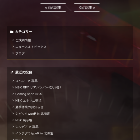
前の記事
次の記事
カテゴリー
ご成約情報
ニュース＆トピックス
ブログ
最近の投稿
コペン in 群馬
NSX RFY リアバンパー取り付け
Coming soon NSX
NSX エキマニ交換
夏季休業のお知らせ
シビックtypeR in 北海道
NSX 展示場
シルビア in 群馬
インテグラtypeR in 北海道
N S X