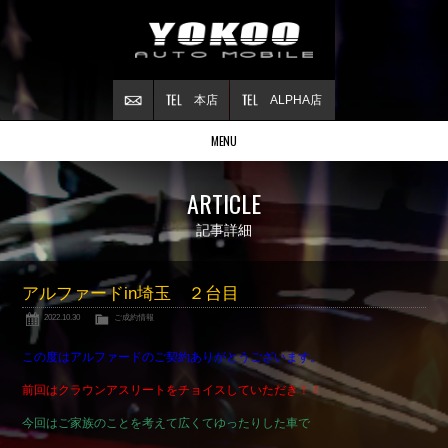
本店
ALPHA店
MENU
Stock list
ARTICLE
在庫情報
Contract
記事詳細
ご成約情報
About NSX
アルファードin埼玉 ２台目
NSXについて
2022.10.30
ご成約情報
Reflesh Plan
整備・修理・
カスタム例
この度はアルファードのご契約ありがとうございます。
Trade in
前回はクラウンアスリートをチョイスしていただき！！
買取査定
今回はご家族のことを考えて広くてゆったりした車で
Blog
公式ブログ