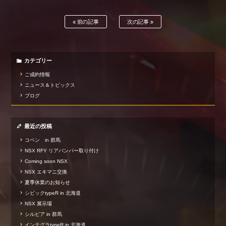
前の記事
次の記事
カテゴリー
ご成約情報
ニュース＆トピックス
ブログ
最近の投稿
コペン in 群馬
NSX RFY リアバンパー取り付け
Coming soon NSX
NSX エキマニ交換
夏季休業のお知らせ
シビックtypeR in 北海道
NSX 展示場
シルビア in 群馬
インテグラtypeR in 北海道