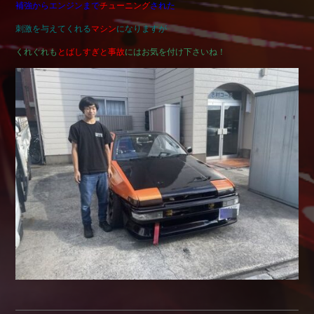
補強からエンジンまで
チューニング
された
Shop info.
刺激を与えてくれる
マシン
になりますが
店舗紹介
くれぐれも
とばしすぎと事故
にはお気を付け下さいね！
Company
会社概要