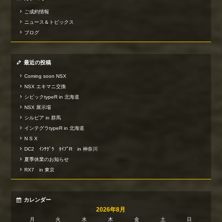
ご成約情報
ニュース＆トピックス
ブログ
最近の投稿
Coming soon NSX
NSX エキマニ交換
シビックtypeR in 北海道
NSX 展示場
シルビア in 群馬
インテグラtypeR in 北海道
N S X
DC2 ｲﾝﾃｸﾞﾗ ﾀｲﾌﾟR in 神奈川
夏季休業のお知らせ
RX7 in 東京
カレンダー
2026年8月
月
火
水
木
金
土
日