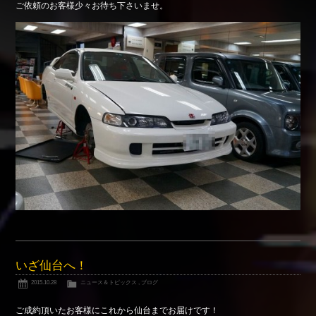
ご依頼のお客様少々お待ち下さいませ。
Shop info.
店舗紹介
Company
会社概要
いざ仙台へ！
2015.10.28
ニュース＆トピックス
,
ブログ
ご成約頂いたお客様にこれから仙台までお届けです！