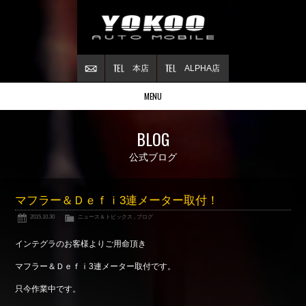
本店
ALPHA店
MENU
Stock list
BLOG
在庫情報
Contract
公式ブログ
ご成約情報
About NSX
マフラー＆Ｄｅｆｉ3連メーター取付！
NSXについて
2015.10.30
ニュース＆トピックス
,
ブログ
Reflesh Plan
整備・修理・
カスタム例
インテグラのお客様よりご用命頂き
Trade in
マフラー＆Ｄｅｆｉ3連メーター取付です。
買取査定
只今作業中です。
Blog
公式ブログ