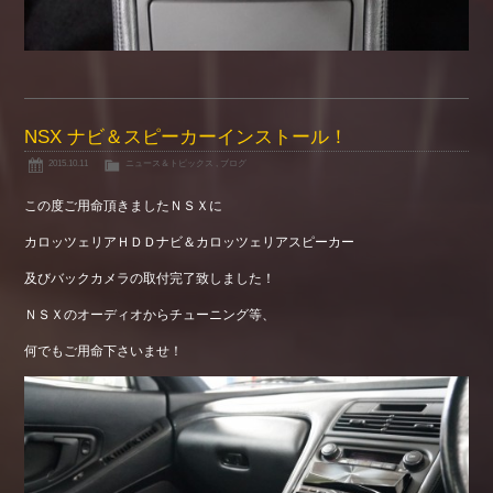
NSX ナビ＆スピーカーインストール！
2015.10.11
ニュース＆トピックス
,
ブログ
この度ご用命頂きましたＮＳＸに
カロッツェリアＨＤＤナビ＆カロッツェリアスピーカー
及びバックカメラの取付完了致しました！
ＮＳＸのオーディオからチューニング等、
何でもご用命下さいませ！