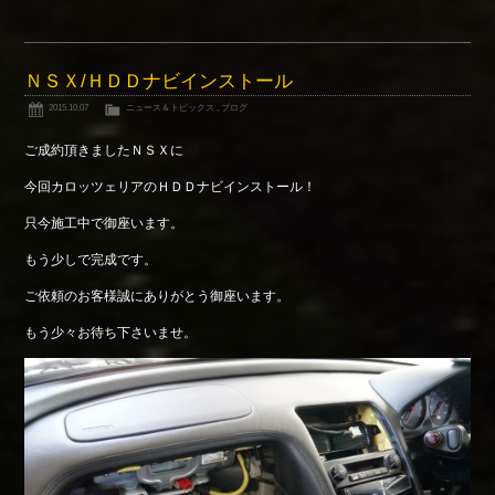
ＮＳＸ/ＨＤＤナビインストール
2015.10.07
ニュース＆トピックス
,
ブログ
ご成約頂きましたＮＳＸに
今回カロッツェリアのＨＤＤナビインストール！
只今施工中で御座います。
もう少しで完成です。
ご依頼のお客様誠にありがとう御座います。
もう少々お待ち下さいませ。