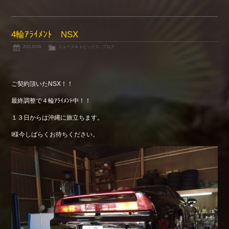
4輪ｱﾗｲﾒﾝﾄ NSX
2015.10.09
ニュース＆トピックス
,
ブログ
ご契約頂いたNSX！！
最終調整で４輪ｱﾗｲﾒﾝﾄ中！！
１３日からは沖縄に旅立ちます。
I様今しばらくお待ちください。