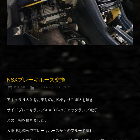
NSXブレーキホース交換
2015.10.02
ニュース＆トピックス
,
ブログ
アキュラＮＳＸをお乗りのお客様よりご連絡を頂き、
サイドブレーキランプ＆ＡＢＳのチェックランプ点灯
との一報を頂きました。
入庫後お調べでブレーキホースからのフルード漏れ。