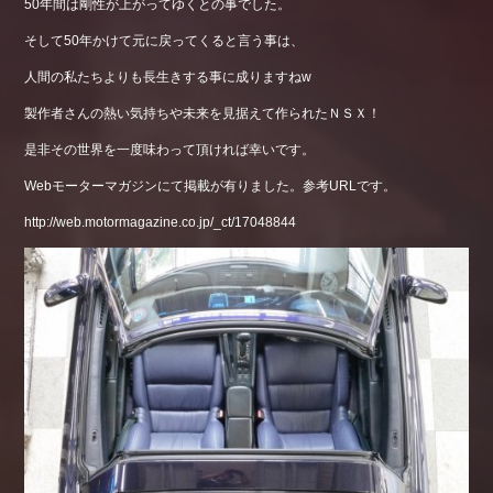
50年間は剛性が上がってゆくとの事でした。
そして50年かけて元に戻ってくると言う事は、
人間の私たちよりも長生きする事に成りますねw
製作者さんの熱い気持ちや未来を見据えて作られたＮＳＸ！
是非その世界を一度味わって頂ければ幸いです。
Webモーターマガジンにて掲載が有りました。参考URLです。
http://web.motormagazine.co.jp/_ct/17048844