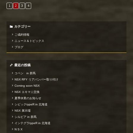
1
2
3
4
カテゴリー
ご成約情報
ニュース＆トピックス
ブログ
最近の投稿
コペン in 群馬
NSX RFY リアバンパー取り付け
Coming soon NSX
NSX エキマニ交換
夏季休業のお知らせ
シビックtypeR in 北海道
NSX 展示場
シルビア in 群馬
インテグラtypeR in 北海道
N S X