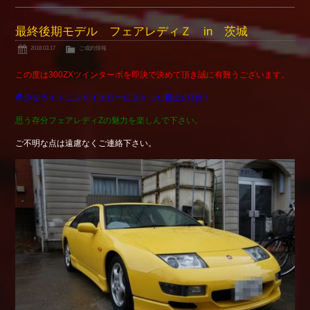
最終後期モデル フェアレディＺ in 茨城
2018.03.17
ご成約情報
この度は300ZXツインターボを即決で決めて頂き誠に有難うございます。
希少なライトニングイエローにまとった極上の1台！
思う存分フェアレディZの魅力を楽しんで下さい。
ご不明な点は遠慮なくご連絡下さい。