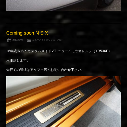
Coming soon N S X
2018.03.06
ニュース＆トピックス
,
ブログ
16年式 N S X カスタムメイド AT ニューイモラオレンジ（YR536P）
入庫致します。
先行での詳細はアルファ店へお問い合わせ下さい。