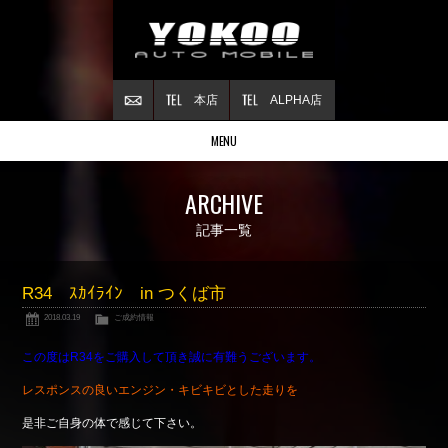
本店
ALPHA店
MENU
Stock list
ARCHIVE
在庫情報
Contract
記事一覧
ご成約情報
About NSX
R34 ｽｶｲﾗｲﾝ in つくば市
NSXについて
2018.03.19
ご成約情報
Reflesh Plan
整備・修理・
カスタム例
この度はR34をご購入して頂き誠に有難うございます。
Trade in
レスポンスの良いエンジン・キビキビとした走りを
買取査定
是非ご自身の体で感じて下さい。
Blog
公式ブログ