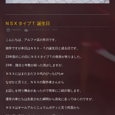
N S X タイプＴ 誕生日
2018.03.09
ニュース＆トピックス
,
ブログ
こんにちは、アルファ店の市川です。
雑学ですが本日はＮＳＸ－Ｔの誕生日と成る日です。
23年前のこの日にＮＳＸタイプＴの発表が有りました。
23年…随分と年数が経った気がしますが、
ＮＳＸにはまだまだ２０代のぴっちぴちw
なぜかと言うと、ＮＳＸの製作者さんから
お話しを伺う機会があったので簡単にご紹介致します。
通常の車たちは生産された瞬間から劣化に走ってゆくのですが、
ＮＳＸはオールアルミニュウムボディと言う性質から