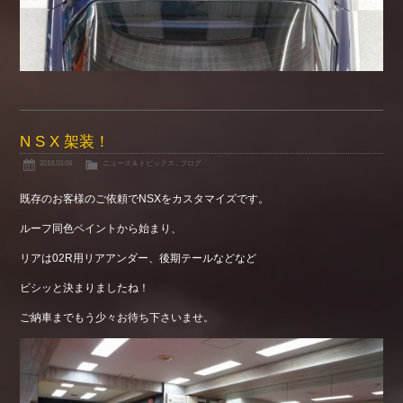
N S X 架装！
2018.03.08
ニュース＆トピックス
,
ブログ
既存のお客様のご依頼でNSXをカスタマイズです。
ルーフ同色ペイントから始まり、
リアは02R用リアアンダー、後期テールなどなど
ビシッと決まりましたね！
ご納車までもう少々お待ち下さいませ。