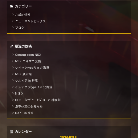
カテゴリー
ご成約情報
ニュース＆トピックス
ブログ
最近の投稿
Coming soon NSX
NSX エキマニ交換
シビックtypeR in 北海道
NSX 展示場
シルビア in 群馬
インテグラtypeR in 北海道
N S X
DC2 ｲﾝﾃｸﾞﾗ ﾀｲﾌﾟR in 神奈川
夏季休業のお知らせ
RX7 in 東京
カレンダー
2026年8月