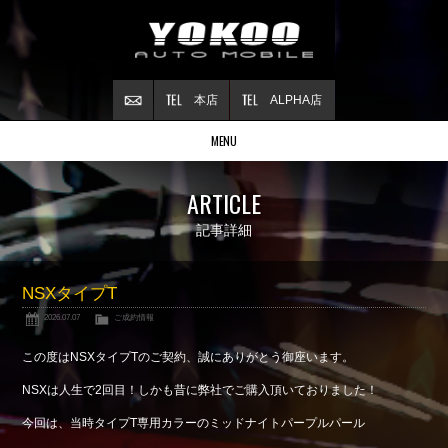
本店
ALPHA店
MENU
Stock list
ARTICLE
在庫情報
Contract
記事詳細
ご成約情報
About NSX
NSXタイプT
NSXについて
2026.07.07
ご成約情報
Reflesh Plan
整備・修理・
カスタム例
この度はNSXタイプTのご契約、誠にありがとう御座います。
Trade in
NSXは人生で2回目！しかも昔に弊社でご購入頂いておりました！
買取査定
今回は、当時タイプT専用カラーのミッドナイトパープルパール
Blog
公式ブログ