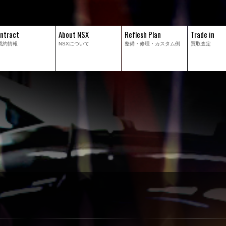
ntract
About NSX
Reflesh Plan
Trade in
成約情報
NSXについて
整備・修理・
カスタム例
買取査定