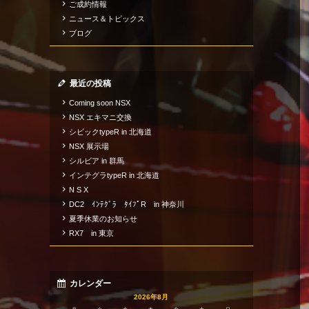
ご成約情報
ニュース＆トピックス
ブログ
最近の投稿
Coming soon NSX
NSX エキマニ交換
シビックtypeR in 北海道
NSX 展示場
シルビア in 群馬
インテグラtypeR in 北海道
N S X
DC2 ｲﾝﾃｸﾞﾗ ﾀｲﾌﾟR in 神奈川
夏季休業のお知らせ
RX7 in 東京
カレンダー
2026年8月