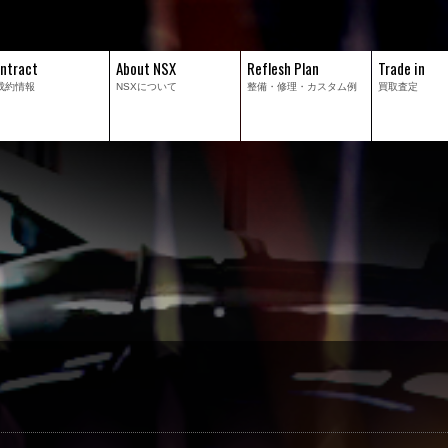
ntract
About NSX
Reflesh Plan
Trade in
成約情報
NSXについて
整備・修理・
カスタム例
買取査定