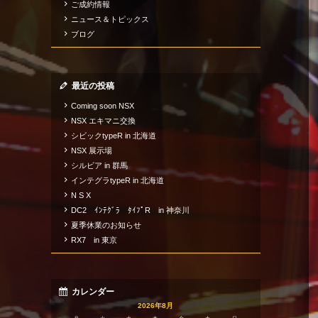
ご成約情報
ニュース＆トピックス
ブログ
最近の投稿
Coming soon NSX
NSX エキマニ交換
シビックtypeR in 北海道
NSX 展示場
シルビア in 群馬
インテグラtypeR in 北海道
N S X
DC2 ｲﾝﾃｸﾞﾗ ﾀｲﾌﾟR in 神奈川
夏季休業のお知らせ
RX7 in 東京
カレンダー
2026年8月