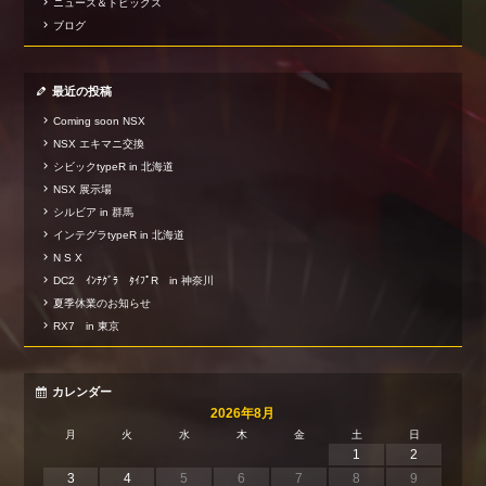
ニュース＆トピックス
ブログ
最近の投稿
Coming soon NSX
NSX エキマニ交換
シビックtypeR in 北海道
NSX 展示場
シルビア in 群馬
インテグラtypeR in 北海道
N S X
DC2 ｲﾝﾃｸﾞﾗ ﾀｲﾌﾟR in 神奈川
夏季休業のお知らせ
RX7 in 東京
カレンダー
2026年8月
月
火
水
木
金
土
日
1
2
3
4
5
6
7
8
9