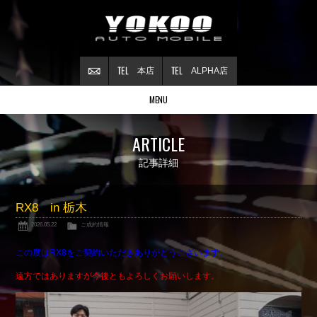
本店
ALPHA店
MENU
Stock list
ARTICLE
在庫情報
Contract
記事詳細
ご成約情報
About NSX
RX8 in 栃木
NSXについて
2026.05.22
ご成約情報
Reflesh Plan
整備・修理・
カスタム例
この度はRX8をご契約いただきありがとうございます。
Trade in
遠方ではありますが今後ともよろしくお願いします。
買取査定
Blog
公式ブログ