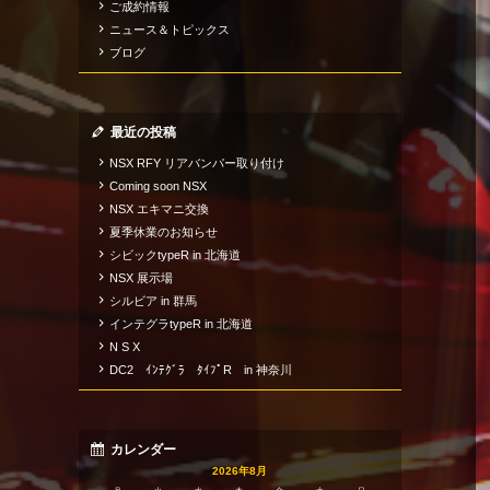
ご成約情報
ニュース＆トピックス
ブログ
最近の投稿
NSX RFY リアバンパー取り付け
Coming soon NSX
NSX エキマニ交換
夏季休業のお知らせ
シビックtypeR in 北海道
NSX 展示場
シルビア in 群馬
インテグラtypeR in 北海道
N S X
DC2 ｲﾝﾃｸﾞﾗ ﾀｲﾌﾟR in 神奈川
カレンダー
2026年8月