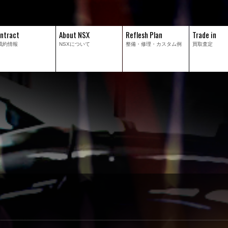
ntract
About NSX
Reflesh Plan
Trade in
成約情報
NSXについて
整備・修理・
カスタム例
買取査定