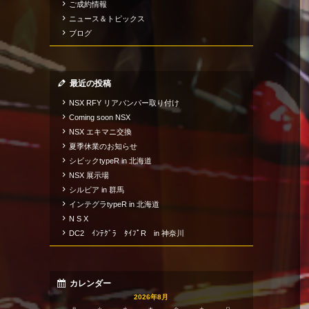
ご成約情報
ニュース＆トピックス
ブログ
最近の投稿
NSX RFY リアバンパー取り付け
Coming soon NSX
NSX エキマニ交換
夏季休業のお知らせ
シビックtypeR in 北海道
NSX 展示場
シルビア in 群馬
インテグラtypeR in 北海道
N S X
DC2 ｲﾝﾃｸﾞﾗ ﾀｲﾌﾟR in 神奈川
カレンダー
2026年8月