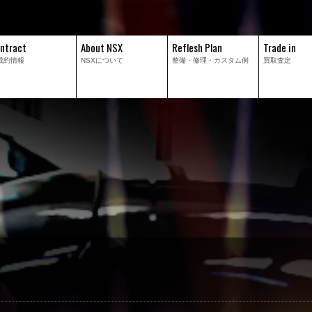
ntract
About NSX
Reflesh Plan
Trade in
成約情報
NSXについて
整備・修理・
カスタム例
買取査定