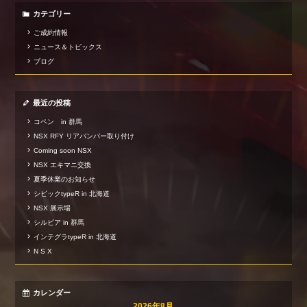
カテゴリー
ご成約情報
ニュース＆トピックス
ブログ
最近の投稿
コペン in 群馬
NSX RFY リアバンパー取り付け
Coming soon NSX
NSX エキマニ交換
夏季休業のお知らせ
シビックtypeR in 北海道
NSX 展示場
シルビア in 群馬
インテグラtypeR in 北海道
N S X
カレンダー
2026年8月