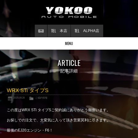
本店
ALPHA店
MENU
Stock list
ARTICLE
在庫情報
Contract
記事詳細
ご成約情報
About NSX
WRX STi タイプS
NSXについて
2025.09.28
ご成約情報
Reflesh Plan
整備・修理・
カスタム例
この度はWRX STi タイプSご契約誠にありがとう御座います。
Trade in
お探しでの注文で、大変気に入って頂き営業冥利に尽きます。
買取査定
最後のEJ20エンジン・F6！
Blog
公式ブログ