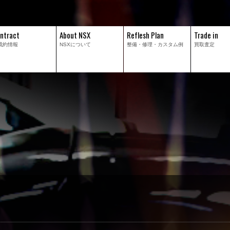
ntract
About NSX
Reflesh Plan
Trade in
成約情報
NSXについて
整備・修理・
カスタム例
買取査定