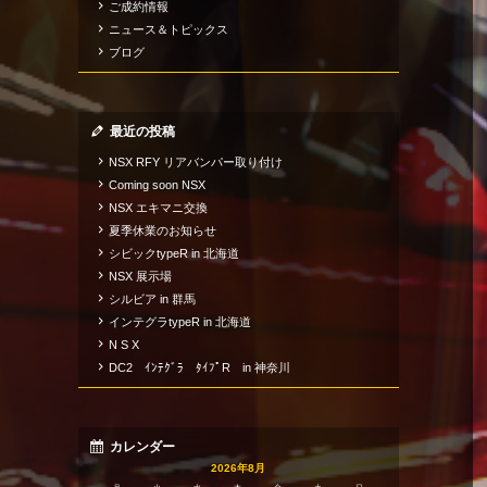
ご成約情報
ニュース＆トピックス
ブログ
最近の投稿
NSX RFY リアバンパー取り付け
Coming soon NSX
NSX エキマニ交換
夏季休業のお知らせ
シビックtypeR in 北海道
NSX 展示場
シルビア in 群馬
インテグラtypeR in 北海道
N S X
DC2 ｲﾝﾃｸﾞﾗ ﾀｲﾌﾟR in 神奈川
カレンダー
2026年8月