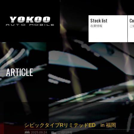
Stock list
Co
在庫情報
ご
ARTICLE
シビックタイプRリミテッドED in 福岡
2025.09.24
ご成約情報