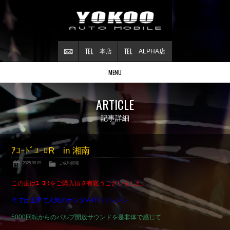
本店
ALPHA店
MENU
Stock list
ARTICLE
在庫情報
Contract
記事詳細
ご成約情報
About NSX
ｱｺｰﾄﾞﾕｰﾛR in 湘南
NSXについて
2025.08.09
ご成約情報
Reflesh Plan
整備・修理・
カスタム例
この度はﾕｰﾛRをご購入頂き有難うございました。
Trade in
今では世界で人気のホンダV-TECエンジン
買取査定
5000回転からのバルブ開放サウンドを是非体で感じて
Blog
公式ブログ