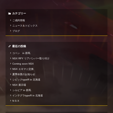
カテゴリー
ご成約情報
ニュース＆トピックス
ブログ
最近の投稿
コペン in 群馬
NSX RFY リアバンパー取り付け
Coming soon NSX
NSX エキマニ交換
夏季休業のお知らせ
シビックtypeR in 北海道
NSX 展示場
シルビア in 群馬
インテグラtypeR in 北海道
N S X