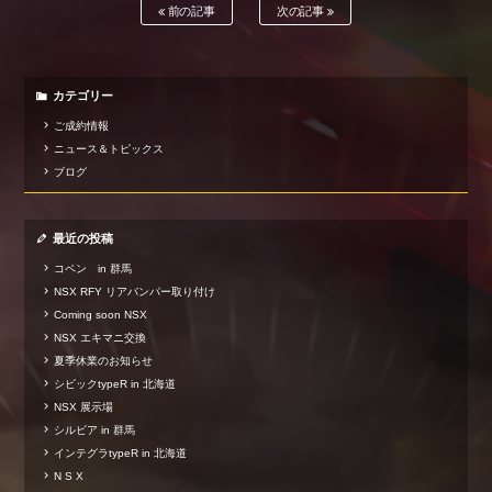
前の記事
次の記事
カテゴリー
ご成約情報
ニュース＆トピックス
ブログ
最近の投稿
コペン in 群馬
NSX RFY リアバンパー取り付け
Coming soon NSX
NSX エキマニ交換
夏季休業のお知らせ
シビックtypeR in 北海道
NSX 展示場
シルビア in 群馬
インテグラtypeR in 北海道
N S X