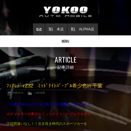
本店
ALPHA店
MENU
Stock list
ARTICLE
在庫情報
Contract
記事詳細
ご成約情報
About NSX
ﾌｪｱﾚﾃﾞｨZ32 ﾐｯﾄﾞﾅｲﾄﾊﾟｰﾌﾟﾙ希少色in 千葉
NSXについて
2025.06.11
ご成約情報
Reflesh Plan
整備・修理・
カスタム例
この度はVerSレカロをご購入頂き有難うございました。
Trade in
ボディカラーが希少なミットナイトパープルですので
買取査定
注目間違いなし！！古き良き時代のスポーツカーを
Blog
公式ブログ