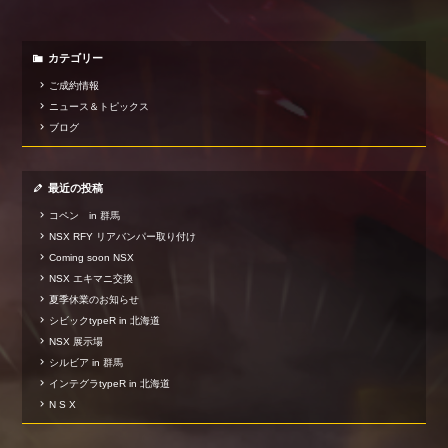
カテゴリー
ご成約情報
ニュース＆トピックス
ブログ
最近の投稿
コペン in 群馬
NSX RFY リアバンパー取り付け
Coming soon NSX
NSX エキマニ交換
夏季休業のお知らせ
シビックtypeR in 北海道
NSX 展示場
シルビア in 群馬
インテグラtypeR in 北海道
N S X