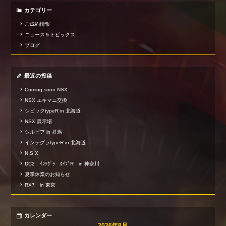
カテゴリー
ご成約情報
ニュース＆トピックス
ブログ
最近の投稿
Coming soon NSX
NSX エキマニ交換
シビックtypeR in 北海道
NSX 展示場
シルビア in 群馬
インテグラtypeR in 北海道
N S X
DC2 ｲﾝﾃｸﾞﾗ ﾀｲﾌﾟR in 神奈川
夏季休業のお知らせ
RX7 in 東京
カレンダー
2026年8月