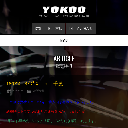
本店
ALPHA店
MENU
Stock list
ARTICLE
在庫情報
Contract
記事詳細
ご成約情報
About NSX
180SX ﾀｲﾌﾟX in 千葉
NSXについて
2024.12.06
ご成約情報
Reflesh Plan
整備・修理・
カスタム例
この度は弊社１８０SXをご購入頂き有難うございました。
Trade in
納車時にトラブルがありご迷惑をおかけしましたが
買取査定
U様のお勤め先でバッチリ直していただき感謝いたします
。
Blog
公式ブログ