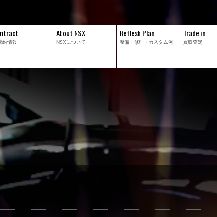
ntract
About NSX
Reflesh Plan
Trade in
成約情報
NSXについて
整備・修理・
カスタム例
買取査定