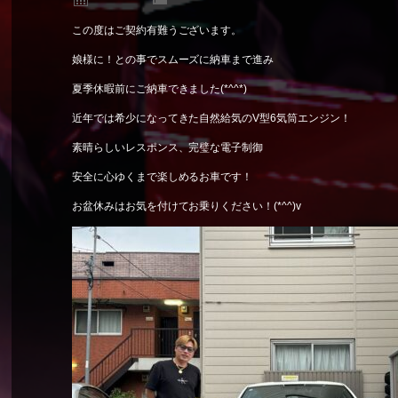
この度はご契約有難うございます。
娘様に！との事でスムーズに納車まで進み
夏季休暇前にご納車できました(*^^*)
近年では希少になってきた自然給気のV型6気筒エンジン！
素晴らしいレスポンス、完璧な電子制御
安全に心ゆくまで楽しめるお車です！
お盆休みはお気を付けてお乗りください！(*^^)v