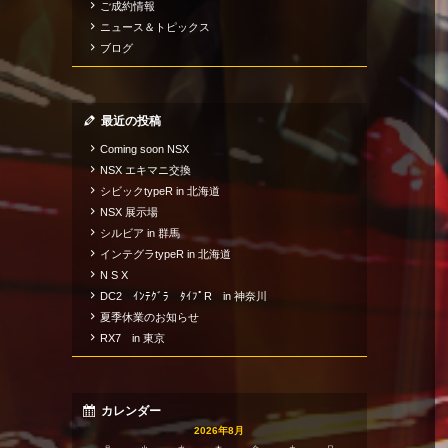
ご成約情報
ニュース＆トピックス
ブログ
最近の投稿
Coming soon NSX
NSX エキマニ交換
シビックtypeR in 北海道
NSX 展示場
シルビア in 群馬
インテグラtypeR in 北海道
N S X
DC2 ｲﾝﾃｸﾞﾗ ﾀｲﾌﾟR in 神奈川
夏季休業のお知らせ
RX7 in 東京
カレンダー
2026年8月