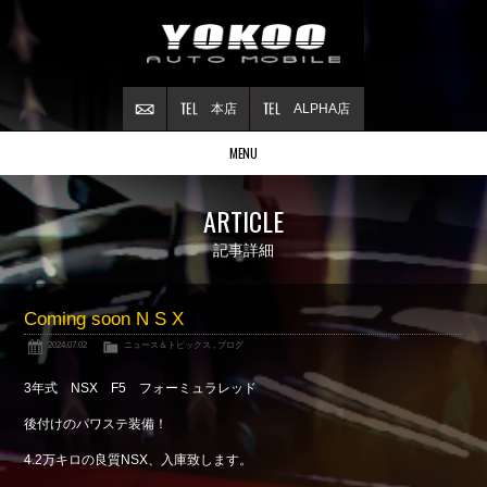
本店
ALPHA店
MENU
Stock list
ARTICLE
在庫情報
Contract
記事詳細
ご成約情報
About NSX
Coming soon N S X
NSXについて
2024.07.02
ニュース＆トピックス
,
ブログ
Reflesh Plan
整備・修理・
カスタム例
3年式 NSX F5 フォーミュラレッド
Trade in
後付けのパワステ装備！
買取査定
4.2万キロの良質NSX、入庫致します。
Blog
公式ブログ