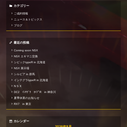
カテゴリー
ご成約情報
ニュース＆トピックス
ブログ
最近の投稿
Coming soon NSX
NSX エキマニ交換
シビックtypeR in 北海道
NSX 展示場
シルビア in 群馬
インテグラtypeR in 北海道
N S X
DC2 ｲﾝﾃｸﾞﾗ ﾀｲﾌﾟR in 神奈川
夏季休業のお知らせ
RX7 in 東京
カレンダー
2026年8月