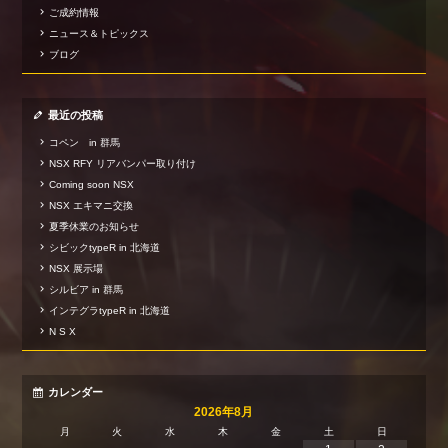
ご成約情報
ニュース＆トピックス
ブログ
最近の投稿
コペン in 群馬
NSX RFY リアバンパー取り付け
Coming soon NSX
NSX エキマニ交換
夏季休業のお知らせ
シビックtypeR in 北海道
NSX 展示場
シルビア in 群馬
インテグラtypeR in 北海道
N S X
カレンダー
2026年8月
月
火
水
木
金
土
日