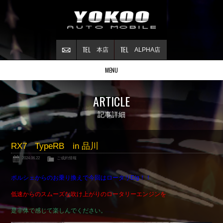
本店
ALPHA店
MENU
Stock list
ARTICLE
在庫情報
Contract
記事詳細
ご成約情報
About NSX
RX7 TypeRB in 品川
NSXについて
2024.06.22
ご成約情報
Reflesh Plan
整備・修理・
カスタム例
ポルシェからのお乗り換えで今回はロータリE/g！！
Trade in
低速からのスムーズな吹け上がりのロータリーエンジンを
買取査定
是非体で感じて楽しんでください。
Blog
公式ブログ