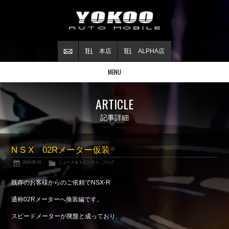
本店
ALPHA店
MENU
Stock list
ARTICLE
在庫情報
Contract
記事詳細
ご成約情報
About NSX
N S X 02Rメーター仮装
NSXについて
2024.05.15
ニュース＆トピックス
,
ブログ
Reflesh Plan
整備・修理・
カスタム例
既存のお客様からのご依頼でNSX-R
Trade in
通称02Rメーターへ換装編です。
買取査定
スピードメーターが廃盤と成っており、
Blog
公式ブログ