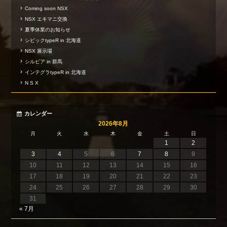
Coming soon NSX
NSX エキマニ交換
夏季休業のお知らせ
シビックtypeR in 北海道
NSX 展示場
シルビア in 群馬
インテグラtypeR in 北海道
N S X
カレンダー
2026年8月
月
火
水
木
金
土
日
1
2
3
4
5
6
7
8
9
10
11
12
13
14
15
16
17
18
19
20
21
22
23
24
25
26
27
28
29
30
31
« 7月