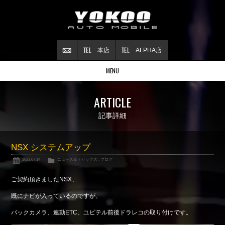
本店
ALPHA店
MENU
Stock list
ARTICLE
在庫情報
Contract
記事詳細
ご成約情報
About NSX
NSX システムアップ
NSXについて
2023.07.14
ニュース＆トピックス
,
ブログ
Reflesh Plan
整備・修理・
カスタム例
ご契約頂きましたNSX、
Trade in
既にナビが入っているのですが、
買取査定
バックカメラ、連動ETC、ユピテル前後ドラレコの取り付けです。
Blog
公式ブログ