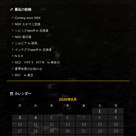
最近の投稿
Coming soon NSX
NSX エキマニ交換
シビックtypeR in 北海道
NSX 展示場
シルビア in 群馬
インテグラtypeR in 北海道
N S X
DC2 ｲﾝﾃｸﾞﾗ ﾀｲﾌﾟR in 神奈川
夏季休業のお知らせ
RX7 in 東京
カレンダー
2026年8月
月
火
水
木
金
土
日
1
2
3
4
5
6
7
8
9
10
11
12
13
14
15
16
17
18
19
20
21
22
23