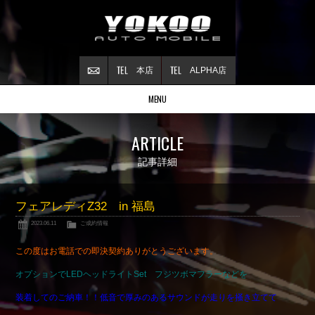
本店
ALPHA店
MENU
Stock list
ARTICLE
在庫情報
Contract
記事詳細
ご成約情報
About NSX
フェアレディZ32 in 福島
NSXについて
2023.06.11
ご成約情報
Reflesh Plan
整備・修理・
カスタム例
この度はお電話での即決契約ありがとうございます。
Trade in
オプションでLEDヘッドライトSet フジツボマフラーなどを
買取査定
装着してのご納車！！低音で厚みのあるサウンドが走りを掻き立てて
Blog
公式ブログ