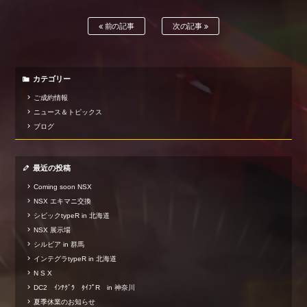
前の記事
次の記事
カテゴリー
ご成約情報
ニュース＆トピックス
ブログ
最近の投稿
Coming soon NSX
NSX エキマニ交換
シビックtypeR in 北海道
NSX 展示場
シルビア in 群馬
インテグラtypeR in 北海道
N S X
DC2 ｲﾝﾃｸﾞﾗ ﾀｲﾌﾟR in 神奈川
夏季休業のお知らせ