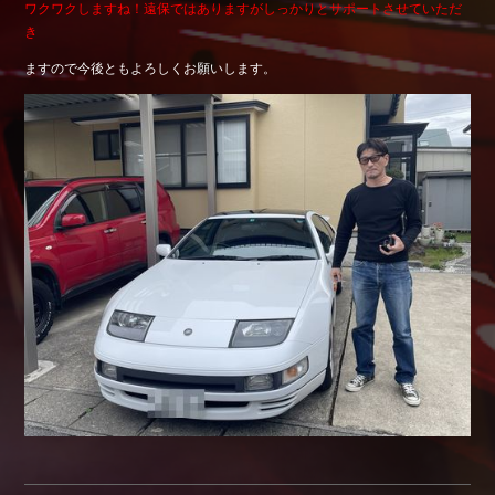
ワクワクしますね！遠保ではありますがしっかりとサポートさせていただ
Shop info.
き
店舗紹介
ますので今後ともよろしくお願いします。
Company
会社概要