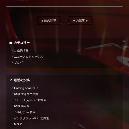
Shop info.
店舗紹介
前の記事
次の記事
Company
会社概要
カテゴリー
ご成約情報
ニュース＆トピックス
ブログ
最近の投稿
Coming soon NSX
NSX エキマニ交換
シビックtypeR in 北海道
NSX 展示場
シルビア in 群馬
インテグラtypeR in 北海道
N S X