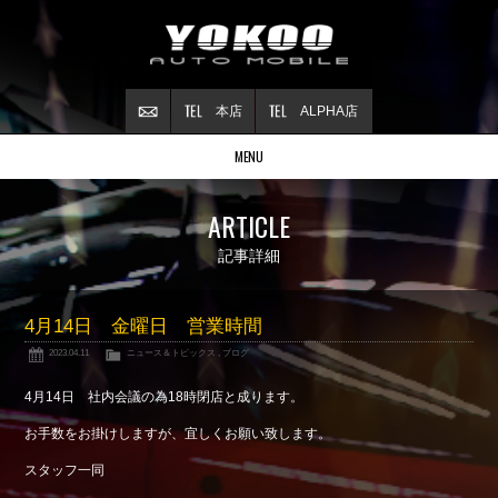
本店
ALPHA店
MENU
Stock list
ARTICLE
在庫情報
Contract
記事詳細
ご成約情報
About NSX
4月14日 金曜日 営業時間
NSXについて
2023.04.11
ニュース＆トピックス
,
ブログ
Reflesh Plan
整備・修理・
カスタム例
4月14日 社内会議の為18時閉店と成ります。
Trade in
お手数をお掛けしますが、宜しくお願い致します。
買取査定
スタッフ一同
Blog
公式ブログ