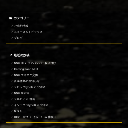
カテゴリー
ご成約情報
ニュース＆トピックス
ブログ
最近の投稿
NSX RFY リアバンパー取り付け
Coming soon NSX
NSX エキマニ交換
夏季休業のお知らせ
シビックtypeR in 北海道
NSX 展示場
シルビア in 群馬
インテグラtypeR in 北海道
N S X
DC2 ｲﾝﾃｸﾞﾗ ﾀｲﾌﾟR in 神奈川