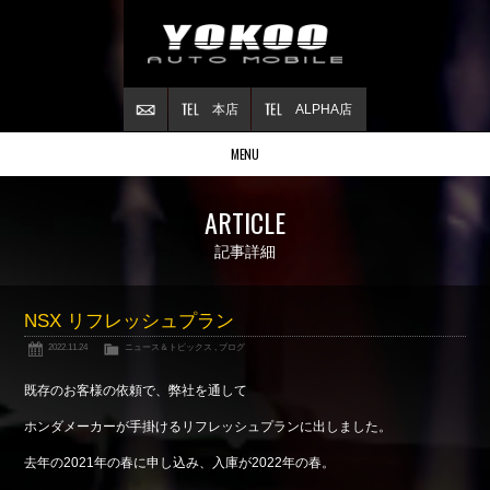
本店
ALPHA店
MENU
Stock list
ARTICLE
在庫情報
Contract
記事詳細
ご成約情報
About NSX
NSX リフレッシュプラン
NSXについて
2022.11.24
ニュース＆トピックス
,
ブログ
Reflesh Plan
整備・修理・
カスタム例
既存のお客様の依頼で、弊社を通して
Trade in
ホンダメーカーが手掛けるリフレッシュプランに出しました。
買取査定
去年の2021年の春に申し込み、入庫が2022年の春。
Blog
公式ブログ