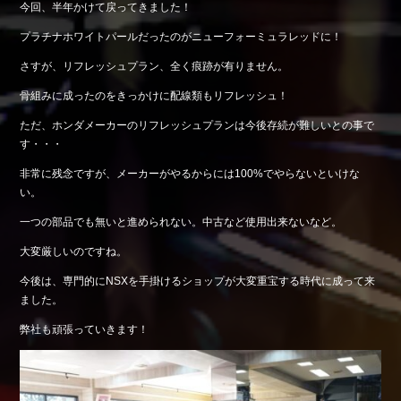
今回、半年かけて戻ってきました！
Shop info.
プラチナホワイトパールだったのがニューフォーミュラレッドに！
店舗紹介
さすが、リフレッシュプラン、全く痕跡が有りません。
Company
会社概要
骨組みに成ったのをきっかけに配線類もリフレッシュ！
ただ、ホンダメーカーのリフレッシュプランは今後存続が難しいとの事で
す・・・
非常に残念ですが、メーカーがやるからには100%でやらないといけな
い。
一つの部品でも無いと進められない。中古など使用出来ないなど。
大変厳しいのですね。
今後は、専門的にNSXを手掛けるショップが大変重宝する時代に成って来
ました。
弊社も頑張っていきます！