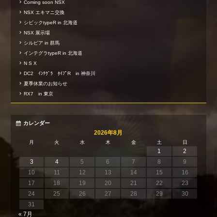
Coming soon NSX
NSX エキマニ交換
シビックtypeR in 北海道
NSX 展示場
シルビア in 群馬
インテグラtypeR in 北海道
N S X
DC2 ｲﾝﾃｸﾞﾗ ﾀｲﾌﾟR in 神奈川
夏季休業のお知らせ
RX7 in 東京
カレンダー
2026年8月
月
火
水
木
金
土
日
1
2
3
4
5
6
7
8
9
10
11
12
13
14
15
16
17
18
19
20
21
22
23
24
25
26
27
28
29
30
31
« 7月