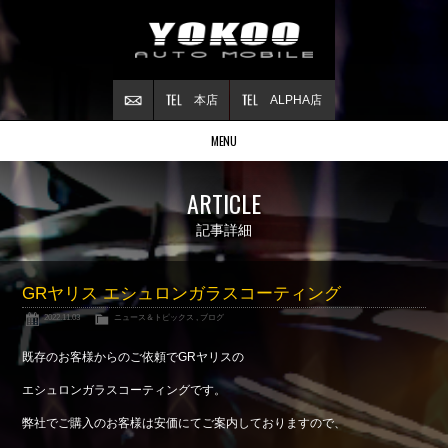
本店
ALPHA店
MENU
Stock list
ARTICLE
在庫情報
Contract
記事詳細
ご成約情報
About NSX
GRヤリス エシュロンガラスコーティング
NSXについて
2022.11.03
ニュース＆トピックス
,
ブログ
Reflesh Plan
整備・修理・
カスタム例
既存のお客様からのご依頼でGRヤリスの
Trade in
エシュロンガラスコーティングです。
買取査定
弊社でご購入のお客様は安価にてご案内しておりますので、
Blog
公式ブログ