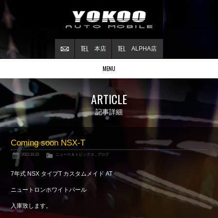
本店
ALPHA店
MENU
Stock list
ARTICLE
在庫情報
Contract
記事詳細
ご成約情報
About NSX
Coming soon NSX-T
NSXについて
2022.10.23
ニュース＆トピックス
,
ブログ
Reflesh Plan
整備・修理・
カスタム例
7年式 NSX タイプT カスタムメイド AT
Trade in
ニュートロンホワイトパール
買取査定
入庫致します。
Blog
公式ブログ