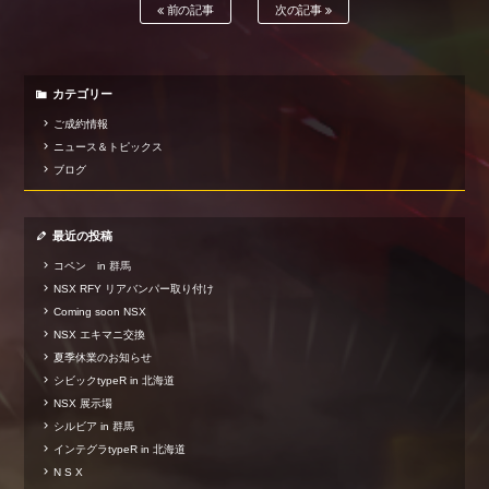
前の記事
次の記事
カテゴリー
ご成約情報
ニュース＆トピックス
ブログ
最近の投稿
コペン in 群馬
NSX RFY リアバンパー取り付け
Coming soon NSX
NSX エキマニ交換
夏季休業のお知らせ
シビックtypeR in 北海道
NSX 展示場
シルビア in 群馬
インテグラtypeR in 北海道
N S X