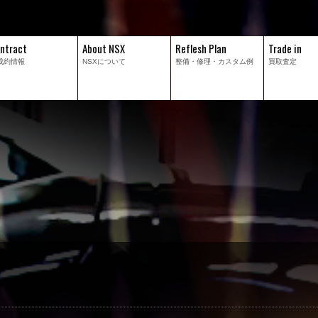
ntract
About NSX
Reflesh Plan
Trade in
成約情報
NSXについて
整備・修理・
カスタム例
買取査定