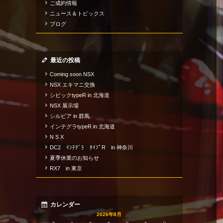
ご成約情報
ニュース＆トピックス
ブログ
最近の投稿
Coming soon NSX
NSX エキマニ交換
シビックtypeR in 北海道
NSX 展示場
シルビア in 群馬
インテグラtypeR in 北海道
N S X
DC2 ｲﾝﾃｸﾞﾗ ﾀｲﾌﾟR in 神奈川
夏季休業のお知らせ
RX7 in 東京
カレンダー
2026年8月