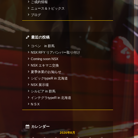
ご成約情報
ニュース＆トピックス
ブログ
最近の投稿
コペン in 群馬
NSX RFY リアバンパー取り付け
Coming soon NSX
NSX エキマニ交換
夏季休業のお知らせ
シビックtypeR in 北海道
NSX 展示場
シルビア in 群馬
インテグラtypeR in 北海道
N S X
カレンダー
2026年8月