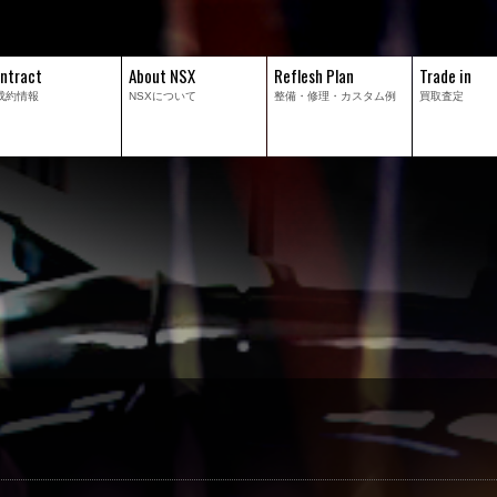
ntract
About NSX
Reflesh Plan
Trade in
成約情報
NSXについて
整備・修理・
カスタム例
買取査定