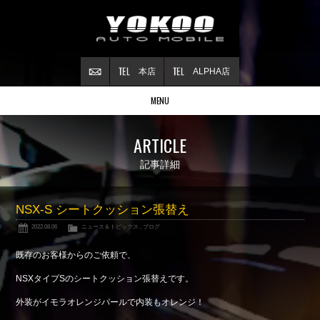
本店
ALPHA店
MENU
Stock list
ARTICLE
在庫情報
Contract
記事詳細
ご成約情報
About NSX
NSX-S シートクッション張替え
NSXについて
2022.08.06
ニュース＆トピックス
,
ブログ
Reflesh Plan
整備・修理・
カスタム例
既存のお客様からのご依頼で、
Trade in
NSXタイプSのシートクッション張替えです。
買取査定
外装がイモラオレンジパールで内装もオレンジ！
Blog
公式ブログ