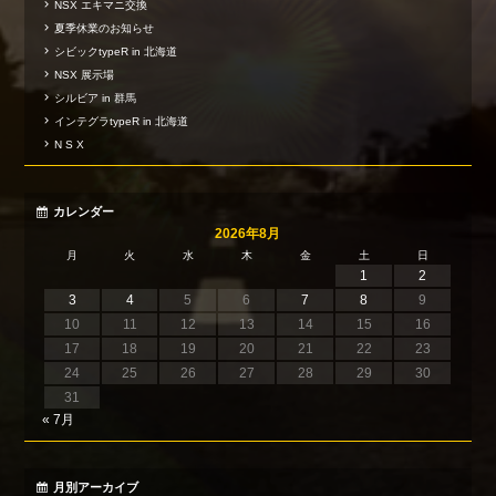
NSX エキマニ交換
夏季休業のお知らせ
シビックtypeR in 北海道
NSX 展示場
シルビア in 群馬
インテグラtypeR in 北海道
N S X
カレンダー
2026年8月
月
火
水
木
金
土
日
1
2
3
4
5
6
7
8
9
10
11
12
13
14
15
16
17
18
19
20
21
22
23
24
25
26
27
28
29
30
31
« 7月
月別アーカイブ