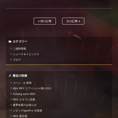
前の記事
次の記事
カテゴリー
ご成約情報
ニュース＆トピックス
ブログ
最近の投稿
コペン in 群馬
NSX RFY リアバンパー取り付け
Coming soon NSX
NSX エキマニ交換
夏季休業のお知らせ
シビックtypeR in 北海道
NSX 展示場