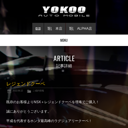
本店
ALPHA店
MENU
Stock list
ARTICLE
在庫情報
Contract
記事詳細
ご成約情報
About NSX
レジェンドクーペ
NSXについて
2022.06.12
ご成約情報
Reflesh Plan
整備・修理・
カスタム例
既存のお客様よりNSX＋レジェンドクーペを増車でご購入！
Trade in
誠にありがとうございます。
買取査定
平成を代表するホンダ最高峰のラグジュアリークーペ！
Blog
公式ブログ