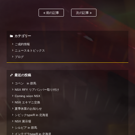
前の記事
次の記事
カテゴリー
ご成約情報
ニュース＆トピックス
ブログ
最近の投稿
コペン in 群馬
NSX RFY リアバンパー取り付け
Coming soon NSX
NSX エキマニ交換
夏季休業のお知らせ
シビックtypeR in 北海道
NSX 展示場
シルビア in 群馬
インテグラtypeR in 北海道