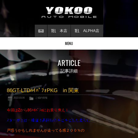
本店
ALPHA店
MENU
Stock list
ARTICLE
在庫情報
Contract
記事詳細
ご成約情報
About NSX
86GT-LTDﾊｲﾊﾟﾌｫPKG in 関東
NSXについて
2022.03.06
ご成約情報
Reflesh Plan
整備・修理・
カスタム例
今回はZから86ﾊｲﾊﾟﾌｫにお乗り換え！
Trade in
Zターボとは一味違う高回転のキビキビした走りに
買取査定
戸惑うかもしれませんが走ってる感２００％の
Blog
公式ブログ