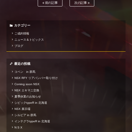
前の記事
次の記事
カテゴリー
ご成約情報
ニュース＆トピックス
ブログ
最近の投稿
コペン in 群馬
NSX RFY リアバンパー取り付け
Coming soon NSX
NSX エキマニ交換
夏季休業のお知らせ
シビックtypeR in 北海道
NSX 展示場
シルビア in 群馬
インテグラtypeR in 北海道
N S X