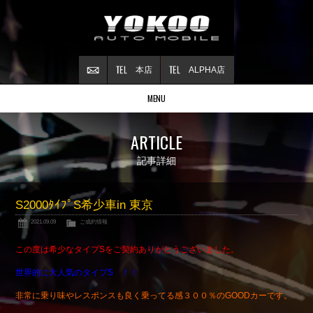
本店
ALPHA店
MENU
Stock list
ARTICLE
在庫情報
Contract
記事詳細
ご成約情報
About NSX
S2000ﾀｲﾌﾟS希少車in 東京
NSXについて
2021.09.09
ご成約情報
Reflesh Plan
整備・修理・
カスタム例
この度は希少なタイプSをご契約ありがとうございました。
Trade in
世界的に大人気のタイプS ！！
買取査定
非常に乗り味やレスポンスも良く乗ってる感３００％のGOODカーです。
Blog
公式ブログ