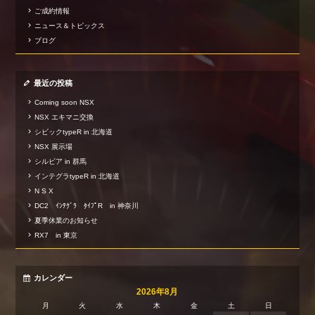
ご成約情報
ニュース＆トピックス
ブログ
最近の投稿
Coming soon NSX
NSX エキマニ交換
シビックtypeR in 北海道
NSX 展示場
シルビア in 群馬
インテグラtypeR in 北海道
N S X
DC2 ｲﾝﾃｸﾞﾗ ﾀｲﾌﾟR in 神奈川
夏季休業のお知らせ
RX7 in 東京
カレンダー
2026年8月
月
火
水
木
金
土
日