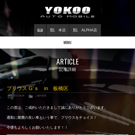
本店
ALPHA店
MENU
Stock list
ARTICLE
在庫情報
Contract
記事詳細
ご成約情報
About NSX
プリウス G’ｓ in 板橋区
NSXについて
2021.08.08
ご成約情報
Reflesh Plan
整備・修理・
カスタム例
この度は、ご成約いただきまして誠にありがとうございます。
Trade in
通勤に燃費の良い車という事で、プリウスをチョイス！
買取査定
今後もよろしくお願いいたします！！
Blog
公式ブログ