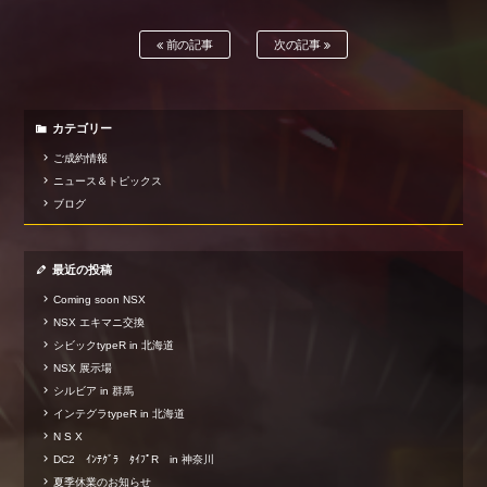
前の記事
次の記事
カテゴリー
ご成約情報
ニュース＆トピックス
ブログ
最近の投稿
Coming soon NSX
NSX エキマニ交換
シビックtypeR in 北海道
NSX 展示場
シルビア in 群馬
インテグラtypeR in 北海道
N S X
DC2 ｲﾝﾃｸﾞﾗ ﾀｲﾌﾟR in 神奈川
夏季休業のお知らせ