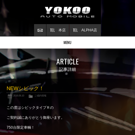
本店
ALPHA店
MENU
Stock list
ARTICLE
在庫情報
Contract
記事詳細
ご成約情報
About NSX
NEWシビック！
NSXについて
2016.06.10
ご成約情報
Reflesh Plan
整備・修理・
カスタム例
この度はシビックタイプＲの
Trade in
ご契約誠にありがとう御座います。
買取査定
750台限定車輌！
Blog
公式ブログ