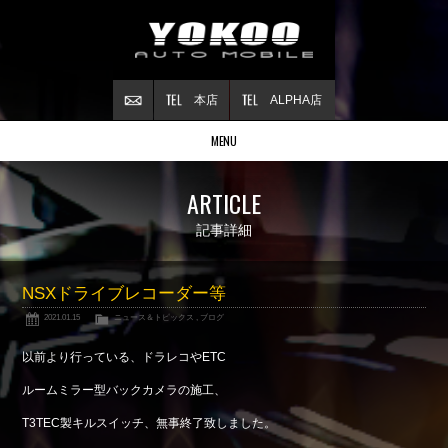
本店
ALPHA店
MENU
Stock list
ARTICLE
在庫情報
Contract
記事詳細
ご成約情報
About NSX
NSXドライブレコーダー等
NSXについて
2021.01.15
ニュース＆トピックス
,
ブログ
Reflesh Plan
整備・修理・
カスタム例
以前より行っている、ドラレコやETC
Trade in
ルームミラー型バックカメラの施工、
買取査定
T3TEC製キルスイッチ、無事終了致しました。
Blog
公式ブログ