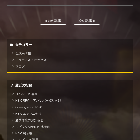
前の記事
次の記事
カテゴリー
ご成約情報
ニュース＆トピックス
ブログ
最近の投稿
コペン in 群馬
NSX RFY リアバンパー取り付け
Coming soon NSX
NSX エキマニ交換
夏季休業のお知らせ
シビックtypeR in 北海道
NSX 展示場
シルビア in 群馬