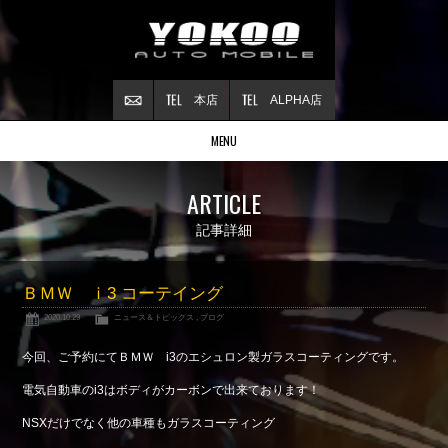
本店
ALPHA店
MENU
Stock list
ARTICLE
在庫情報
Contract
記事詳細
ご成約情報
About NSX
ＢＭＷ ｉ3 コーテイング
NSXについて
2020.10.29
ニュース＆トピックス
,
ブログ
Reflesh Plan
整備・修理・
カスタム例
今回、ご予約にてＢＭＷ i3のエシュロン製ガラスコーティングです。
Trade in
電気自動車のi3はボディがカーボンで出来ております！
買取査定
NSXだけでなく他の車種もガラスコーティング
Blog
公式ブログ