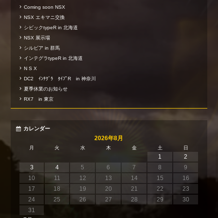
Coming soon NSX
NSX エキマニ交換
シビックtypeR in 北海道
NSX 展示場
シルビア in 群馬
インテグラtypeR in 北海道
N S X
DC2 ｲﾝﾃｸﾞﾗ ﾀｲﾌﾟR in 神奈川
夏季休業のお知らせ
RX7 in 東京
カレンダー
2026年8月
月
火
水
木
金
土
日
1
2
3
4
5
6
7
8
9
10
11
12
13
14
15
16
17
18
19
20
21
22
23
24
25
26
27
28
29
30
31