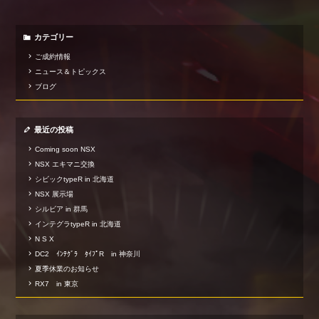
カテゴリー
ご成約情報
ニュース＆トピックス
ブログ
最近の投稿
Coming soon NSX
NSX エキマニ交換
シビックtypeR in 北海道
NSX 展示場
シルビア in 群馬
インテグラtypeR in 北海道
N S X
DC2 ｲﾝﾃｸﾞﾗ ﾀｲﾌﾟR in 神奈川
夏季休業のお知らせ
RX7 in 東京