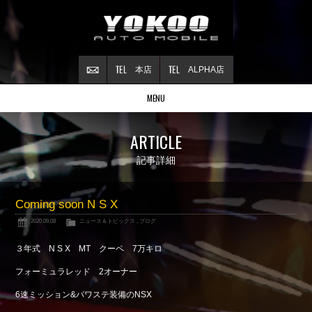
本店
ALPHA店
MENU
Stock list
ARTICLE
在庫情報
Contract
記事詳細
ご成約情報
About NSX
Coming soon N S X
NSXについて
2020.09.08
ニュース＆トピックス
,
ブログ
Reflesh Plan
整備・修理・
カスタム例
３年式 N S X MT クーペ 7万キロ
Trade in
フォーミュラレッド 2オーナー
買取査定
6速ミッション&パワステ装備のNSX
Blog
公式ブログ