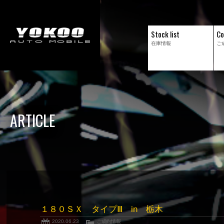
Stock list
Co
在庫情報
ご
ARTICLE
１８０ＳＸ タイプⅢ in 栃木
2020.06.23
ご成約情報