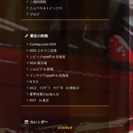
ご成約情報
ニュース＆トピックス
ブログ
最近の投稿
Coming soon NSX
NSX エキマニ交換
シビックtypeR in 北海道
NSX 展示場
シルビア in 群馬
インテグラtypeR in 北海道
N S X
DC2 ｲﾝﾃｸﾞﾗ ﾀｲﾌﾟR in 神奈川
夏季休業のお知らせ
RX7 in 東京
カレンダー
2026年8月