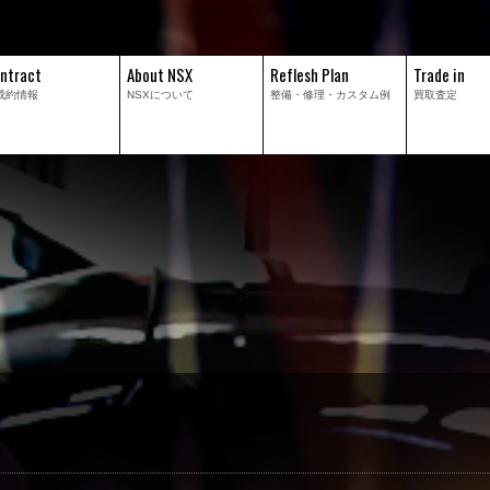
ntract
About NSX
Reflesh Plan
Trade in
成約情報
NSXについて
整備・修理・
カスタム例
買取査定