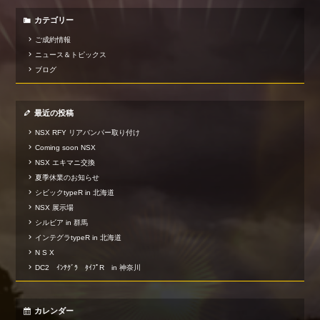
カテゴリー
ご成約情報
ニュース＆トピックス
ブログ
最近の投稿
NSX RFY リアバンパー取り付け
Coming soon NSX
NSX エキマニ交換
夏季休業のお知らせ
シビックtypeR in 北海道
NSX 展示場
シルビア in 群馬
インテグラtypeR in 北海道
N S X
DC2 ｲﾝﾃｸﾞﾗ ﾀｲﾌﾟR in 神奈川
カレンダー