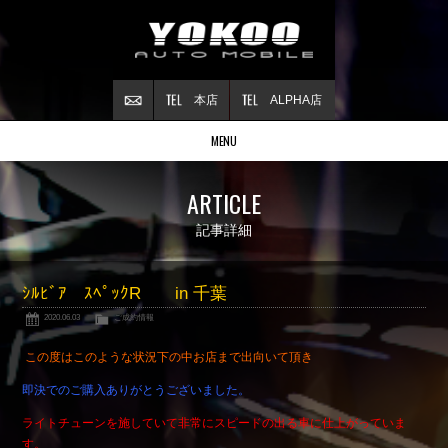
本店
ALPHA店
MENU
Stock list
ARTICLE
在庫情報
Contract
記事詳細
ご成約情報
About NSX
ｼﾙﾋﾞｱ ｽﾍﾟｯｸR in 千葉
NSXについて
2020.06.03
ご成約情報
Reflesh Plan
整備・修理・
カスタム例
この度はこのような状況下の中お店まで出向いて頂き
Trade in
即決でのご購入ありがとうございました。
買取査定
ライトチューンを施していて非常にスピードの出る車に仕上がっていま
Blog
す。
公式ブログ