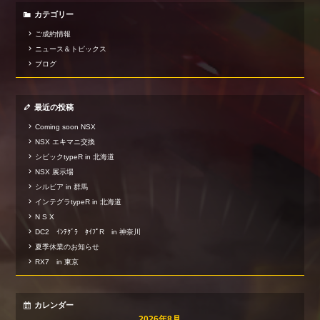
カテゴリー
ご成約情報
ニュース＆トピックス
ブログ
最近の投稿
Coming soon NSX
NSX エキマニ交換
シビックtypeR in 北海道
NSX 展示場
シルビア in 群馬
インテグラtypeR in 北海道
N S X
DC2 ｲﾝﾃｸﾞﾗ ﾀｲﾌﾟR in 神奈川
夏季休業のお知らせ
RX7 in 東京
カレンダー
2026年8月