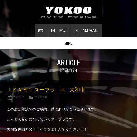
本店
ALPHA店
MENU
Stock list
ARTICLE
在庫情報
Contract
記事詳細
ご成約情報
About NSX
ＪＺＡ８０ スープラ in 大和市
NSXについて
2020.05.19
ご成約情報
Reflesh Plan
整備・修理・
カスタム例
この度は即決でのご成約、誠にありがとうございます。
Trade in
どんどん希少になっていくスープラです。
買取査定
大切な仲間とのドライブを楽しんでください！！
Blog
公式ブログ