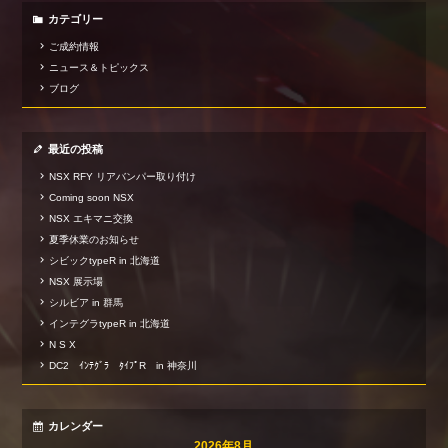
カテゴリー
ご成約情報
ニュース＆トピックス
ブログ
最近の投稿
NSX RFY リアバンパー取り付け
Coming soon NSX
NSX エキマニ交換
夏季休業のお知らせ
シビックtypeR in 北海道
NSX 展示場
シルビア in 群馬
インテグラtypeR in 北海道
N S X
DC2 ｲﾝﾃｸﾞﾗ ﾀｲﾌﾟR in 神奈川
カレンダー
2026年8月