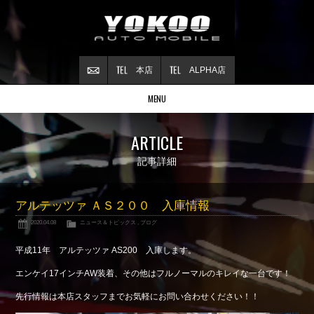
本店
ALPHA店
MENU
Stock list
ARTICLE
在庫情報
Contract
記事詳細
ご成約情報
About NSX
アルテッツァ ＡＳ２００ 入庫情報
NSXについて
2020.04.08
ニュース＆トピックス
,
ブログ
Reflesh Plan
整備・修理・
カスタム例
平成11年 アルテッツァ AS200 入庫します。
Trade in
エンケイ17インチAW装着、その他はフルノーマルのキレイな一台です！
買取査定
先行情報は本店スタッフまでお気軽にお問い合わせください！！
Blog
公式ブログ