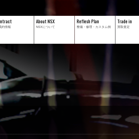
ntract
About NSX
Reflesh Plan
Trade in
成約情報
NSXについて
整備・修理・
カスタム例
買取査定