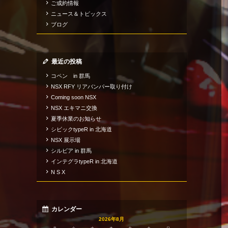
ご成約情報
ニュース＆トピックス
ブログ
最近の投稿
コペン in 群馬
NSX RFY リアバンパー取り付け
Coming soon NSX
NSX エキマニ交換
夏季休業のお知らせ
シビックtypeR in 北海道
NSX 展示場
シルビア in 群馬
インテグラtypeR in 北海道
N S X
カレンダー
2026年8月