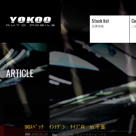
Stock list
Co
在庫情報
ご
ARTICLE
98ｽﾍﾟｯｸ ｲﾝﾃｸﾞﾗ ﾀｲﾌﾟR in 千葉
2020.01.25
ご成約情報
,
ニュース＆トピックス