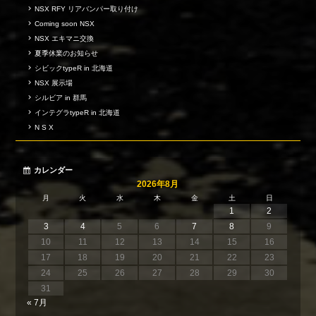
NSX RFY リアバンパー取り付け
Coming soon NSX
NSX エキマニ交換
夏季休業のお知らせ
シビックtypeR in 北海道
NSX 展示場
シルビア in 群馬
インテグラtypeR in 北海道
N S X
カレンダー
2026年8月
月
火
水
木
金
土
日
1
2
3
4
5
6
7
8
9
10
11
12
13
14
15
16
17
18
19
20
21
22
23
24
25
26
27
28
29
30
31
« 7月