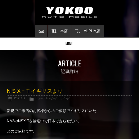
本店
ALPHA店
MENU
Stock list
ARTICLE
在庫情報
Contract
記事詳細
ご成約情報
About NSX
N S X ｰ T イギリスより
NSXについて
2019.12.18
ニュース＆トピックス
,
ブログ
Reflesh Plan
整備・修理・
カスタム例
新規でご来店のお客様からのご依頼でイギリスにいた
Trade in
NA2のNSX-Tを輸送中で日本で走らせたい。
買取査定
とのご依頼です。
Blog
公式ブログ