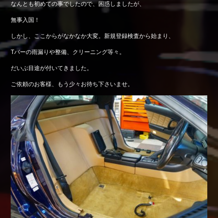
なんとも初めての事でしたので、困惑しましたが、
Shop info.
無事入国！
店舗紹介
しかし、ここからがなかなか大変。新規登録検査から始まり、
Company
会社概要
Tバーの雨漏りや整備、クリーニング等々。
だいぶ目途が付いてきました。
ご依頼のお客様、もう少々お待ち下さいませ。