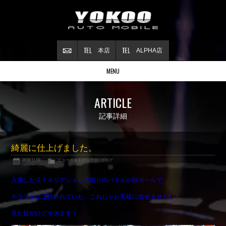
本店
ALPHA店
MENU
Stock list
ARTICLE
在庫情報
Contract
記事詳細
ご成約情報
About NSX
綺麗に仕上げました。
NSXについて
2019.11.09
ニュース＆トピックス
,
ブログ
Reflesh Plan
整備・修理・
カスタム例
入庫したＧＴＯリアショック廻りのパネルが段ボールで
Trade in
カラフルに工作されていた。これじゃお客様に出せませんし、
買取査定
見た目がひどすぎます！
Blog
公式ブログ