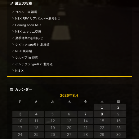
最近の投稿
コペン in 群馬
NSX RFY リアバンパー取り付け
Coming soon NSX
NSX エキマニ交換
夏季休業のお知らせ
シビックtypeR in 北海道
NSX 展示場
シルビア in 群馬
インテグラtypeR in 北海道
N S X
カレンダー
2026年8月
月
火
水
木
金
土
日
1
2
3
4
5
6
7
8
9
10
11
12
13
14
15
16
17
18
19
20
21
22
23
24
25
26
27
28
29
30