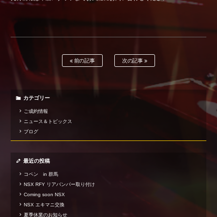
Shop info.
店舗紹介
Company
会社概要
前の記事
次の記事
カテゴリー
ご成約情報
ニュース＆トピックス
ブログ
最近の投稿
コペン in 群馬
NSX RFY リアバンパー取り付け
Coming soon NSX
NSX エキマニ交換
夏季休業のお知らせ