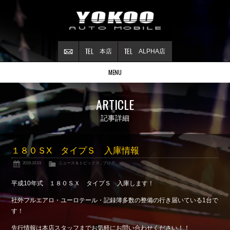
本店
ALPHA店
MENU
Stock list
ARTICLE
在庫情報
Contract
記事詳細
ご成約情報
About NSX
１８０ＳX タイプＳ 入庫情報
NSXについて
2019.10.03
ニュース＆トピックス
,
ブログ
Reflesh Plan
整備・修理・
カスタム例
平成10年式 １８０ＳＸ タイプＳ 入庫します！
Trade in
社外フルエアロ・ユーロテール・記録簿多数の整備の行き届いている1台で
買取査定
す！
Blog
先行情報は本店スタッフまでお気軽にお問い合わせください！！
公式ブログ