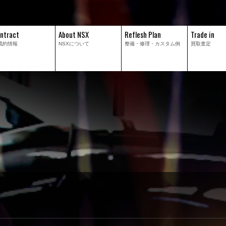
ntract
About NSX
Reflesh Plan
Trade in
成約情報
NSXについて
整備・修理・
カスタム例
買取査定