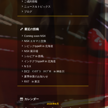
ご成約情報
ニュース＆トピックス
ブログ
最近の投稿
Coming soon NSX
NSX エキマニ交換
シビックtypeR in 北海道
NSX 展示場
シルビア in 群馬
インテグラtypeR in 北海道
N S X
DC2 ｲﾝﾃｸﾞﾗ ﾀｲﾌﾟR in 神奈川
夏季休業のお知らせ
RX7 in 東京
カレンダー
2026年8月