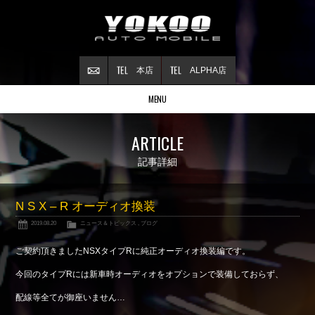
本店
ALPHA店
MENU
Stock list
ARTICLE
在庫情報
Contract
記事詳細
ご成約情報
About NSX
N S X – R オーディオ換装
NSXについて
2019.08.20
ニュース＆トピックス
,
ブログ
Reflesh Plan
整備・修理・
カスタム例
ご契約頂きましたNSXタイプRに純正オーディオ換装編です。
Trade in
今回のタイプRには新車時オーディオをオプションで装備しておらず、
買取査定
配線等全てが御座いません…
Blog
公式ブログ