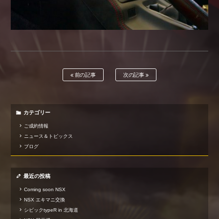
前の記事
次の記事
カテゴリー
ご成約情報
ニュース＆トピックス
ブログ
最近の投稿
Coming soon NSX
NSX エキマニ交換
シビックtypeR in 北海道