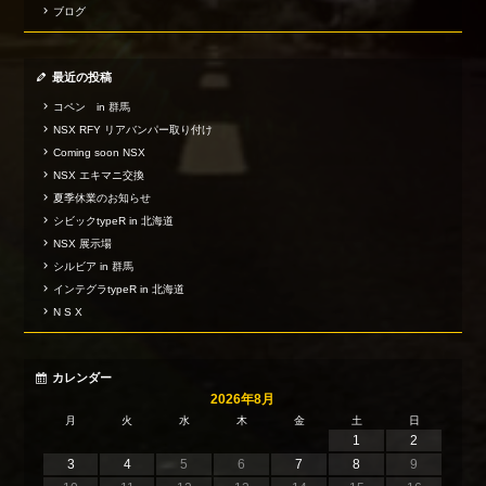
ブログ
最近の投稿
コペン in 群馬
NSX RFY リアバンパー取り付け
Coming soon NSX
NSX エキマニ交換
夏季休業のお知らせ
シビックtypeR in 北海道
NSX 展示場
シルビア in 群馬
インテグラtypeR in 北海道
N S X
カレンダー
2026年8月
月
火
水
木
金
土
日
1
2
3
4
5
6
7
8
9