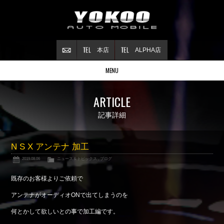
本店
ALPHA店
MENU
Stock list
ARTICLE
在庫情報
Contract
記事詳細
ご成約情報
About NSX
N S X アンテナ 加工
NSXについて
2019.08.06
ニュース＆トピックス
,
ブログ
Reflesh Plan
整備・修理・
カスタム例
既存のお客様よりご依頼で
Trade in
アンテナがオーディオONで出てしまうのを
買取査定
何とかして欲しいとの事で加工編です。
Blog
公式ブログ